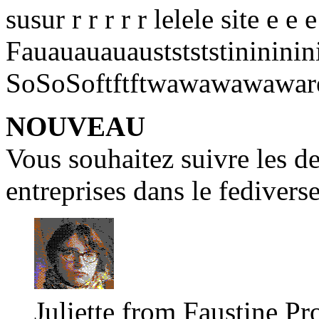
susur r r r r r lelele site e 
Fauauauauauststststinininini
SoSoSoftftftwawawawawarer
NOUVEAU
Vous souhaitez suivre les de
entreprises dans le fedivers
Juliette from Faustine Pr