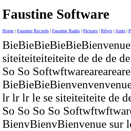
Faustine Software
Home
|
Faustine Records
|
Faustine Radio
|
Pictures
|
Rêves
|
Amis
|
P
BieBieBieBieBieBienvenuenue
siteiteiteiteiteite de de de 
So So Softwftwarearearearea
BieBieBieBienvenvenvenuen
lr lr lr le se siteiteiteite d
So So So So Softwftwftware
BienvBienvBienvenue sur le 